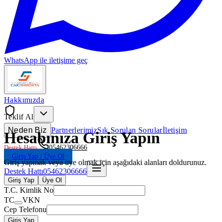
WhatsApp ile iletişime geç
Hakkımızda
Teklif Al
Neden Biz
Partnerlerimiz
Sık Sorulan Sorular
İletişim
Hesabınıza Giriş Yapın
Destek Hattı
05462306666
Giriş Yap / Üye Ol
Giriş yapmak veya üye olmak için aşağıdaki alanları doldurunuz.
Destek Hattı
05462306666
Giriş Yap
Üye Ol
T.C. Kimlik No
TC
VKN
Cep Telefonu
Giriş Yap