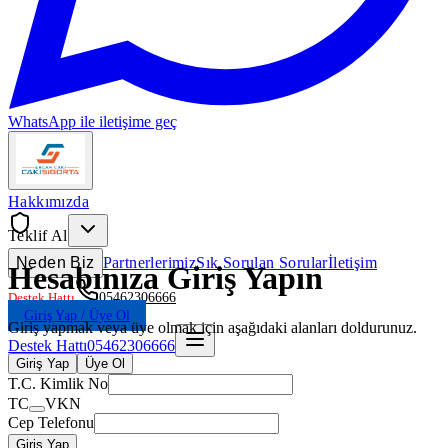
WhatsApp ile iletişime geç
Hakkımızda
Teklif Al
Neden Biz
Partnerlerimiz
Sık Sorulan Sorular
İletişim
Hesabınıza Giriş Yapın
Destek Hattı
05462306666
Giriş Yap / Üye Ol
Giriş yapmak veya üye olmak için aşağıdaki alanları doldurunuz.
Destek Hattı
05462306666
Giriş Yap
Üye Ol
T.C. Kimlik No
TC
VKN
Cep Telefonu
Giriş Yap